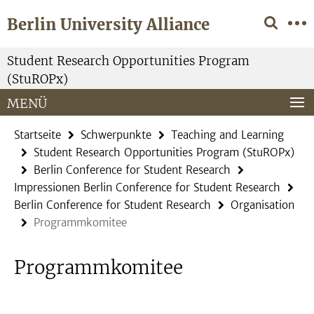
Springe
Service-
Berlin University Alliance
direkt
Navigation
zu
Inhalt
Student Research Opportunities Program
(StuROPx)
MENÜ
Startseite
Schwerpunkte
Teaching and Learning
Student Research Opportunities Program (StuROPx)
Berlin Conference for Student Research
Impressionen Berlin Conference for Student Research
Berlin Conference for Student Research
Organisation
Programmkomitee
Programmkomitee