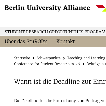
Springe
Service-
direkt
Navigation
zu
Inhalt
STUDENT RESEARCH OPPORTUNITIES PROGRAM
Über das StuROPx
Kontakt
Startseite
Schwerpunkte
Teaching and Learning
Conference for Student Research 2026
Beiträge au
Wann ist die Deadline zur Ein
Die Deadline für die Einreichung von Beiträgen 