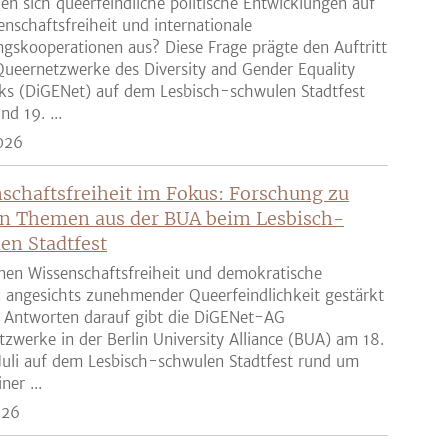
en sich queerfeindliche politische Entwicklungen auf
enschaftsfreiheit und internationale
gskooperationen aus? Diese Frage prägte den Auftritt
ueernetzwerke des Diversity and Gender Equality
ks (DiGENet) auf dem Lesbisch-schwulen Stadtfest
nd 19. ...
026
schaftsfreiheit im Fokus: Forschung zu
n Themen aus der BUA beim Lesbisch-
en Stadtfest
nen Wissenschaftsfreiheit und demokratische
z angesichts zunehmender Queerfeindlichkeit gestärkt
 Antworten darauf gibt die DiGENet-AG
zwerke in der Berlin University Alliance (BUA) am 18.
Juli auf dem Lesbisch-schwulen Stadtfest rund um
ner ...
026