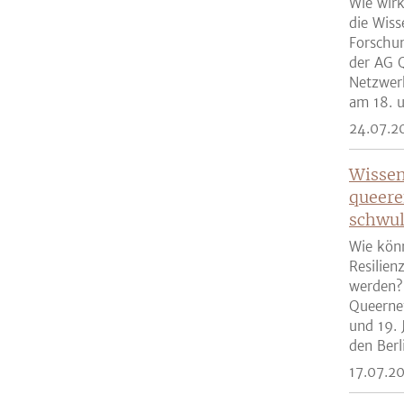
Wie wirk
die Wiss
Forschun
der AG Q
Netzwer
am 18. u
24.07.2
Wissen
queere
schwul
Wie kön
Resilien
werden?
Queernet
und 19. 
den Berli
17.07.2