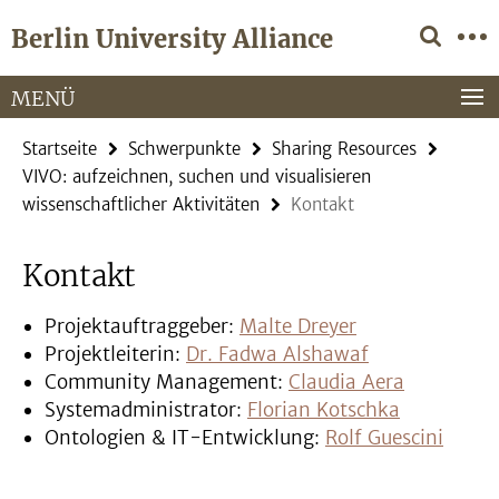
Springe
Service-
Berlin University Alliance
direkt
Navigation
zu
Inhalt
MENÜ
Startseite
Schwerpunkte
Sharing Resources
VIVO: aufzeichnen, suchen und visualisieren
wissenschaftlicher Aktivitäten
Kontakt
Kontakt
Projektauftraggeber:
Malte Dreyer
Projektleiterin:
Dr. Fadwa Alshawaf
Community Management:
Claudia Aera
Systemadministrator:
Florian Kotschka
Ontologien & IT-Entwicklung:
Rolf Guescini