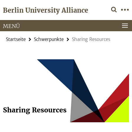
Springe
Service-
Berlin University Alliance
direkt
Navigation
zu
Inhalt
MENÜ
Startseite
Schwerpunkte
Sharing Resources