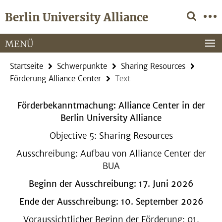
Springe
Service-
Berlin University Alliance
direkt
Navigation
zu
Inhalt
MENÜ
Startseite
Schwerpunkte
Sharing Resources
Förderung Alliance Center
Text
Förderbekanntmachung: Alliance Center in der
Berlin University Alliance
Objective 5: Sharing Resources
Ausschreibung: Aufbau von Alliance Center der
BUA
Beginn der Ausschreibung: 17. Juni 2026
Ende der Ausschreibung: 10. September 2026
Voraussichtlicher Beginn der Förderung: 01.