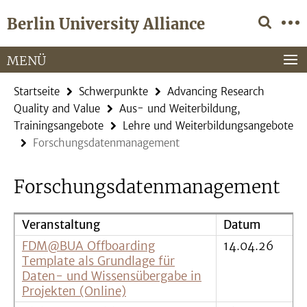
Springe
Service-
Berlin University Alliance
direkt
Navigation
zu
Inhalt
MENÜ
Startseite
Schwerpunkte
Advancing Research
Quality and Value
Aus- und Weiterbildung,
Trainingsangebote
Lehre und Weiterbildungsangebote
Forschungsdatenmanagement
Forschungsdatenmanagement
Veranstaltung
Datum
FDM@BUA Offboarding
14.04.26
Template als Grundlage für
Daten- und Wissensübergabe in
Projekten (Online)