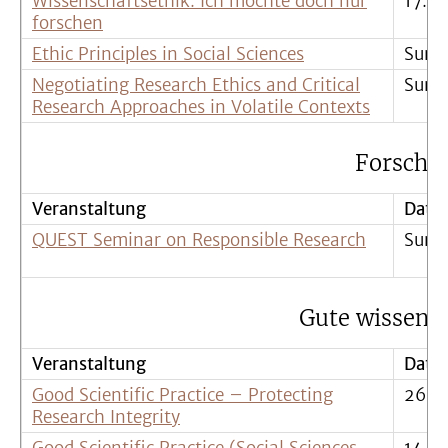
Wissenschaftsethik: Ich möchte doch nur
17.-
forschen
Ethic Principles in Social Sciences
Summ
Negotiating Research Ethics and Critical
Summ
Research Approaches in Volatile Contexts
Forschun
Veranstaltung
Datu
QUEST Seminar on Responsible Research
Summ
Gute wissensc
Veranstaltung
Datu
Good Scientific Practice – Protecting
26.-
Research Integrity