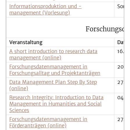
Informationsproduktion und -
Somm
management (Vorlesung)
Forschungsd
Veranstaltung
Datu
A short introduction to research data
16.0
management (online)
Forschungsdatenmanagement in
20.0
Forschungsalltag und Projektanträgen
Data Management Plan Step By Step
27.0
(online)
Research Integrity: Introduction to Data
04.-
Management in Humanities and Social
Sciences
Forschungsdatenmanagement in
27.0
Förderanträgen (online)