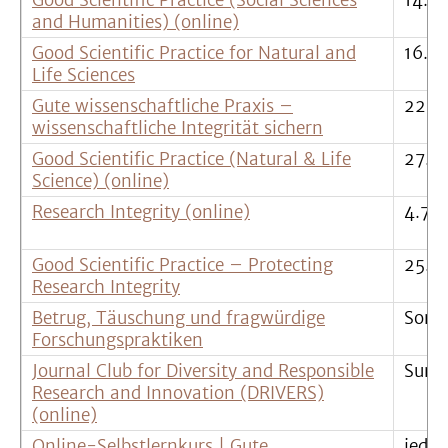
Good Scientific Practice (Social Sciences
14.0
and Humanities) (online)
Good Scientific Practice for Natural and
16.0
Life Sciences
Gute wissenschaftliche Praxis –
22.-
wissenschaftliche Integrität sichern
Good Scientific Practice (Natural & Life
27.0
Science) (online)
Research Integrity (online)
4.7.
Good Scientific Practice – Protecting
25.-
Research Integrity
Betrug, Täuschung und fragwürdige
Somm
Forschungspraktiken
Journal Club for Diversity and Responsible
Summ
Research and Innovation (DRIVERS)
(online)
Online-Selbstlernkurs | Gute
jeder