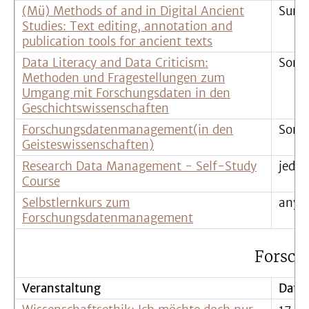
(Mü) Methods of and in Digital Ancient
Summ
Studies: Text editing, annotation and
publication tools for ancient texts
Data Literacy and Data Criticism:
Somm
Methoden und Fragestellungen zum
Umgang mit Forschungsdaten in den
Geschichtswissenschaften
Forschungsdatenmanagement(in den
Somm
Geisteswissenschaften)
Research Data Management - Self-Study
jeder
Course
Selbstlernkurs zum
anyt
Forschungsdatenmanagement
Forsch
Veranstaltung
Datu