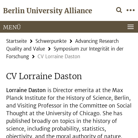
Springe
Service-
Berlin University Alliance
direkt
Navigation
zu
Inhalt
MENÜ
Startseite
Schwerpunkte
Advancing Research
Quality and Value
Symposium zur Integrität in der
Forschung
CV Lorraine Daston
CV Lorraine Daston
Lorraine Daston
is Director emerita at the Max
Planck Institute for the History of Science, Berlin,
and Visiting Professor in the Committee on Social
Thought at the University of Chicago. She has
published broadly on topics in the history of
science, including probability, statistics,
objectivity, and the moral authority of nature.