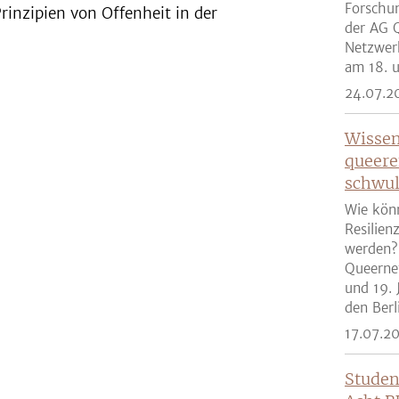
Forschun
inzipien von Offenheit in der
der AG Q
Netzwer
am 18. u
24.07.2
Wissen
queere
schwul
Wie kön
Resilien
werden?
Queernet
und 19. 
den Berli
17.07.2
Studen