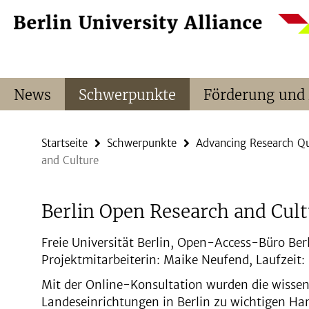
Springe
Service-
direkt
Navigation
zu
Inhalt
News
Schwerpunkte
Förderung und
Startseite
Schwerpunkte
Advancing Research Qu
and Culture
Berlin Open Research and Cult
Freie Universität Berlin, Open-Access-Büro Berli
Projektmitarbeiterin: Maike Neufend, Laufzeit
Mit der Online-Konsultation wurden die wissen
Landeseinrichtungen in Berlin zu wichtigen Ha