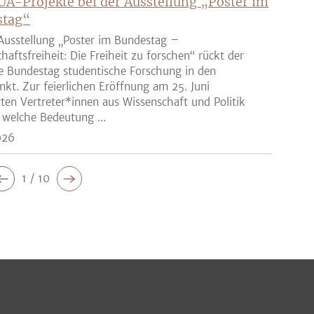
UA-Projekte bei der Ausstellung „Poster im
stag“
Ausstellung „Poster im Bundestag –
haftsfreiheit: Die Freiheit zu forschen“ rückt der
e Bundestag studentische Forschung in den
nkt. Zur feierlichen Eröffnung am 25. Juni
rten Vertreter*innen aus Wissenschaft und Politik
 welche Bedeutung ...
026
1 / 10