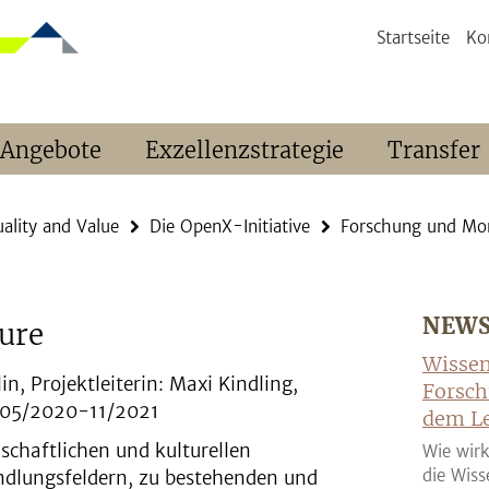
Startseite
Ko
 Angebote
Exzellenzstrategie
Transfer
ality and Value
Die OpenX-Initiative
Forschung und Mon
NEW
ure
Wissen
n, Projektleiterin: Maxi Kindling,
Forsch
: 05/2020-11/2021
dem Le
schaftlichen und kulturellen
Wie wirk
die Wiss
ndlungsfeldern, zu bestehenden und