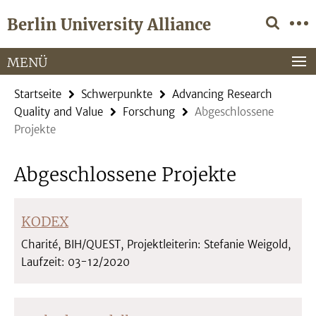
Springe
Service-
Berlin University Alliance
direkt
Navigation
zu
Inhalt
MENÜ
Startseite
Schwerpunkte
Advancing Research
Quality and Value
Forschung
Abgeschlossene
Projekte
Abgeschlossene Projekte
KODEX
Charité, BIH/QUEST, Projektleiterin: Stefanie Weigold,
Laufzeit: 03-12/2020