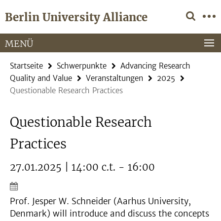
Springe
Service-
Berlin University Alliance
direkt
Navigation
zu
Inhalt
MENÜ
Startseite
Schwerpunkte
Advancing Research
Quality and Value
Veranstaltungen
2025
Questionable Research Practices
Questionable Research
Practices
27.01.2025 | 14:00 c.t. - 16:00
Prof. Jesper W. Schneider (Aarhus University,
Denmark) will introduce and discuss the concepts