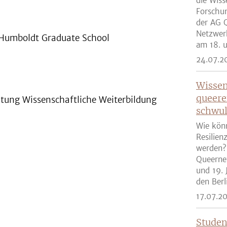
die Wiss
Forschun
der AG Q
Netzwer
n Humboldt Graduate School
am 18. u
24.07.2
Wissen
queere
chtung Wissenschaftliche Weiterbildung
schwul
Wie kön
Resilien
werden?
Queernet
und 19. 
den Berli
17.07.2
Studen