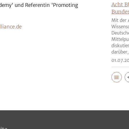
Acht B
ademy' und Referentin 'Promoting
Bunde
Mit der 
liance.de
Wissensc
Deutsch
Mittelpu
diskutie
darüber,
01.07.2