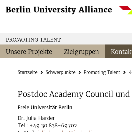
Springe
Service-
direkt
Navigation
zu
Inhalt
PROMOTING TALENT
Unsere Projekte
Zielgruppen
Kontak
Startseite
Schwerpunkte
Promoting Talent
K
Postdoc Academy Council und 
Freie Universität Berlin
Dr. Julia Härder
Tel.: +49 30 838-69702