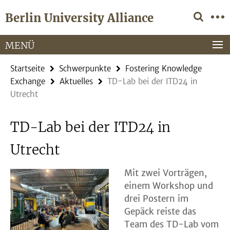
Springe
Service-
Berlin University Alliance
direkt
Navigation
zu
Inhalt
MENÜ
Startseite
Schwerpunkte
Fostering Knowledge
Exchange
Aktuelles
TD-Lab bei der ITD24 in
Utrecht
TD-Lab bei der ITD24 in
Utrecht
Mit zwei Vorträgen,
einem Workshop und
drei Postern im
Gepäck reiste das
Team des TD-Lab vom