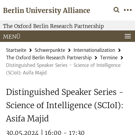
Springe
Service-
Berlin University Alliance
direkt
Navigation
zu
Inhalt
The Oxford Berlin Research Partnership
MENÜ
Startseite
Schwerpunkte
Internationalization
The Oxford Berlin Research Partnership
Termine
Distinguished Speaker Series - Science of Intelligence
(SCIoI): Asifa Majid
Distinguished Speaker Series -
Science of Intelligence (SCIoI):
Asifa Majid
30.05.2024 | 16:00 - 17:30