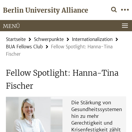
Springe
Service-
Berlin University Alliance
direkt
Navigation
zu
Inhalt
MENÜ
Startseite
Schwerpunkte
Internationalization
BUA Fellows Club
Fellow Spotlight: Hanna-Tina
Fischer
Fellow Spotlight: Hanna-Tina
Fischer
Die Stärkung von
Gesundheitssystemen
hin zu mehr
Gerechtigkeit und
Krisenfestigkeit zählt