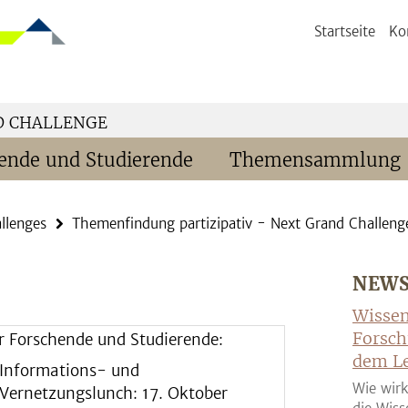
Startseite
Ko
D CHALLENGE
ende und Studierende
Themensammlung
llenges
Themenfindung partizipativ - Next Grand Challeng
NEW
Wissen
Forsch
r Forschende und Studierende:
dem Le
Informations- und
Wie wirk
Vernetzungslunch: 17. Oktober