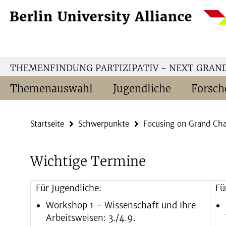
Springe
Service-
direkt
Navigation
zu
Inhalt
THEMENFINDUNG PARTIZIPATIV - NEXT GRAN
Themenauswahl
Jugendliche
Forsch
Startseite
Schwerpunkte
Focusing on Grand Cha
Wichtige Termine
Für Jugendliche:
Fü
Workshop 1 - Wissenschaft und Ihre
Arbeitsweisen: 3./4.9.