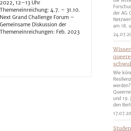
die Wiss
2022, 12–13 Uhr
Forschun
Themeneinreichung: 4.7. – 31.10.
der AG Q
Next Grand Challenge Forum –
Netzwer
Gemeinsame Diskussion der
am 18. u
Themeneinreichungen: Feb. 2023
24.07.2
Wissen
queere
schwul
Wie kön
Resilien
werden?
Queernet
und 19. 
den Berli
17.07.2
Studen