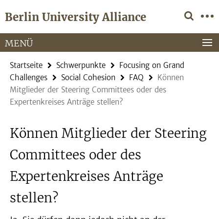
Springe
Service-
Berlin University Alliance
direkt
Navigation
zu
Inhalt
MENÜ
Startseite
Schwerpunkte
Focusing on Grand
Challenges
Social Cohesion
FAQ
Können
Mitglieder der Steering Committees oder des
Expertenkreises Anträge stellen?
Können Mitglieder der Steering
Committees oder des
Expertenkreises Anträge
stellen?