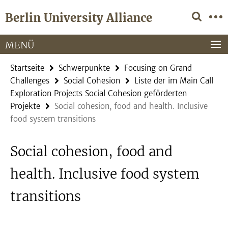
Springe
Service-
Berlin University Alliance
direkt
Navigation
zu
Inhalt
MENÜ
Startseite
Schwerpunkte
Focusing on Grand
Challenges
Social Cohesion
Liste der im Main Call
Exploration Projects Social Cohesion geförderten
Projekte
Social cohesion, food and health. Inclusive
food system transitions
Social cohesion, food and
health. Inclusive food system
transitions