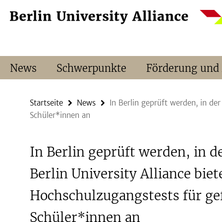
Springe
Service-
direkt
Navigation
zu
Inhalt
News
Schwerpunkte
Förderung und
Startseite
News
In Berlin geprüft werden, in de
Schüler*innen an
In Berlin geprüft werden, in d
Berlin University Alliance biet
Hochschulzugangstests für gef
Schüler*innen an