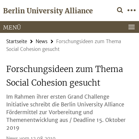
Springe
Service-
Berlin University Alliance
direkt
Navigation
zu
Inhalt
MENÜ
Startseite
News
Forschungsideen zum Thema
Social Cohesion gesucht
Forschungsideen zum Thema
Social Cohesion gesucht
Im Rahmen ihrer ersten Grand Challenge
Initiative schreibt die Berlin University Alliance
Fördermittel zur Vorbereitung und
Themenentwicklung aus / Deadline 15. Oktober
2019
News vom 12.08.2019