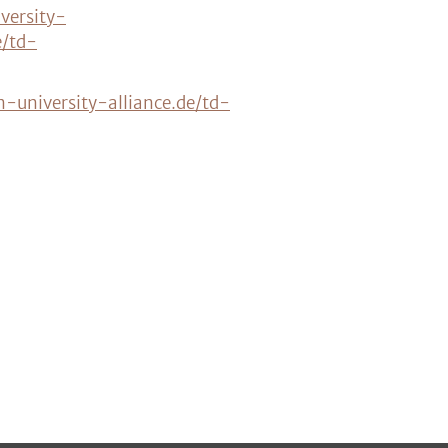
versity-
e/td-
-university-alliance.de/td-