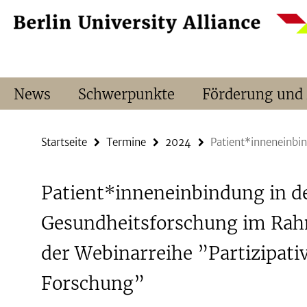
Springe
Service-
direkt
Navigation
zu
Inhalt
News
Schwerpunkte
Förderung und
Startseite
Termine
2024
Patient*inneneinbi
Patient*inneneinbindung in d
Gesundheitsforschung im Ra
der Webinarreihe ”Partizipati
Forschung”