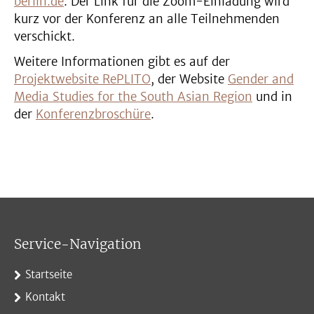
berlin.de
. Der Link für die Zoom-Einladung wird
kurz vor der Konferenz an alle Teilnehmenden
verschickt.
Weitere Informationen gibt es auf der
Projektwebsite RePLITO
, der Website
Gender and
Media Studies for the South Asian Region
und in
der
Konferenzbroschüre
.
Service-Navigation
Startseite
Kontakt