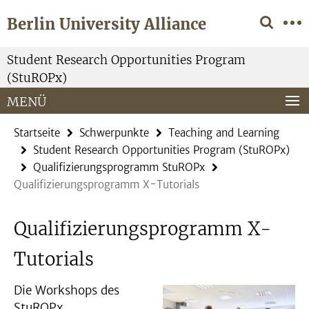
Springe
Service-
Berlin University Alliance
direkt
Navigation
zu
Inhalt
Student Research Opportunities Program
(StuROPx)
MENÜ
Startseite
Schwerpunkte
Teaching and Learning
Student Research Opportunities Program (StuROPx)
Qualifizierungsprogramm StuROPx
Qualifizierungsprogramm X-Tutorials
Qualifizierungsprogramm X-
Tutorials
Die Workshops des
StuROPx