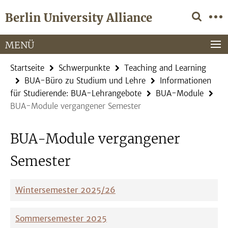
Springe
Service-
Berlin University Alliance
direkt
Navigation
zu
Inhalt
MENÜ
Startseite
Schwerpunkte
Teaching and Learning
BUA-Büro zu Studium und Lehre
Informationen
für Studierende: BUA-Lehrangebote
BUA-Module
BUA-Module vergangener Semester
BUA-Module vergangener
Semester
Wintersemester 2025/26
Sommersemester 2025