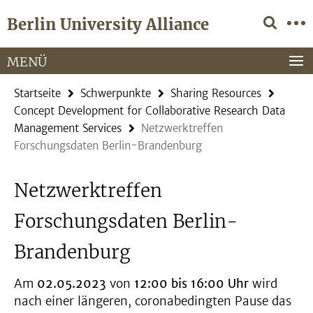
Springe
Service-
Berlin University Alliance
direkt
Navigation
zu
Inhalt
MENÜ
Startseite
Schwerpunkte
Sharing Resources
Concept Development for Collaborative Research Data
Management Services
Netzwerktreffen
Forschungsdaten Berlin-Brandenburg
Netzwerktreffen
Forschungsdaten Berlin-
Brandenburg
Am
02.05.2023
von
12:00 bis 16:00 Uhr
wird
nach einer längeren, coronabedingten Pause das