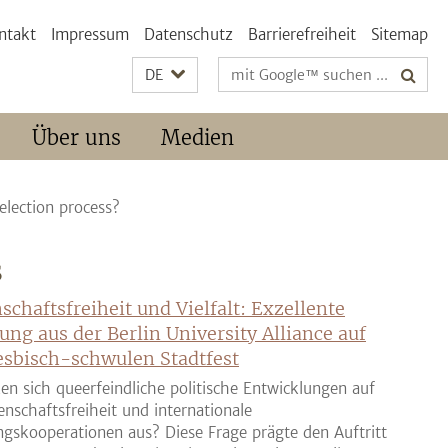
ntakt
Impressum
Datenschutz
Barrierefreiheit
Sitemap
Suchbegriffe
DE
Über uns
Medien
election process?
S
schaftsfreiheit und Vielfalt: Exzellente
ung aus der Berlin University Alliance auf
sbisch-schwulen Stadtfest
en sich queerfeindliche politische Entwicklungen auf
enschaftsfreiheit und internationale
gskooperationen aus? Diese Frage prägte den Auftritt