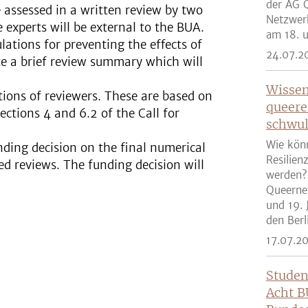
der AG Q
be assessed in a written review by two
Netzwer
e experts will be external to the BUA.
am 18. u
ulations for preventing the effects of
24.07.2
ite a brief review summary which will
Wissen
tions of reviewers. These are based on
queere
sections 4 and 6.2 of the Call for
schwul
Wie kön
nding decision on the final numerical
Resilien
d reviews. The funding decision will
werden?
Queernet
und 19. 
den Berli
17.07.2
Studen
Acht B