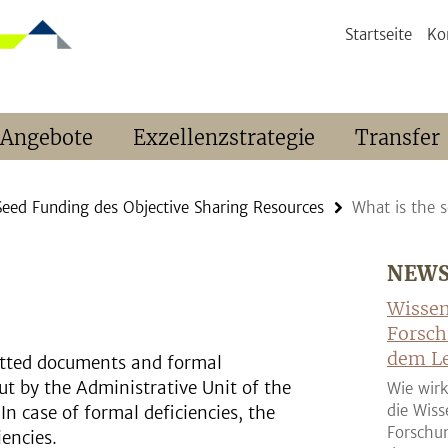
Startseite
Ko
 Angebote
Exzellenzstrategie
Transfer
Seed Funding des Objective Sharing Resources
What is the s
NEW
Wissen
Forsch
dem Le
mitted documents and formal
d out by the Administrative Unit of the
Wie wirk
die Wiss
n case of formal deficiencies, the
Forschun
iencies.