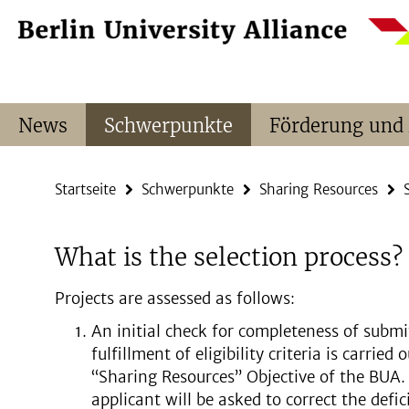
Springe
Service-
direkt
Navigation
zu
Inhalt
News
Schwerpunkte
Förderung und
Startseite
Schwerpunkte
Sharing Resources
What is the selection process?
Projects are assessed as follows:
An initial check for completeness of sub
fulfillment of eligibility criteria is carrie
“Sharing Resources” Objective of the BUA. I
applicant will be asked to correct the defic