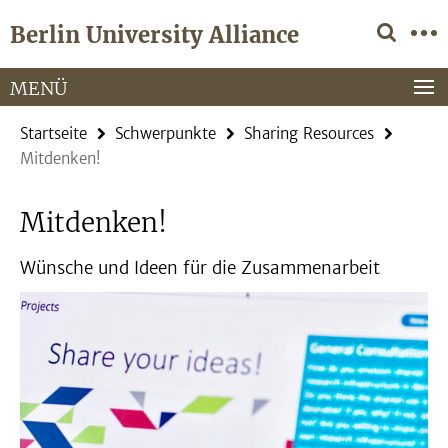
Springe
Service-
Berlin University Alliance
direkt
Navigation
zu
Inhalt
MENÜ
Startseite
Schwerpunkte
Sharing Resources
Mitdenken!
Mitdenken!
Wünsche und Ideen für die Zusammenarbeit