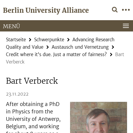
Springe
Service-
Berlin University Alliance
direkt
Navigation
zu
Inhalt
MENÜ
Startseite
Schwerpunkte
Advancing Research
Quality and Value
Austausch und Vernetzung
Credit where it's due. Just a matter of fairness?
Bart
Verberck
Bart Verberck
23.11.2022
After obtaining a PhD
in Physics from the
University of Antwerp,
Belgium, and working