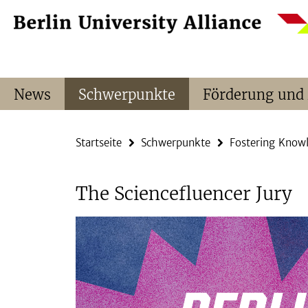
Springe
Service-
direkt
Navigation
zu
Inhalt
News
Schwerpunkte
Förderung und
Startseite
Schwerpunkte
Fostering Know
The Sciencefluencer Jury