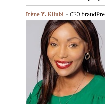
Irène Y. Kilubi
- CEO brandPren