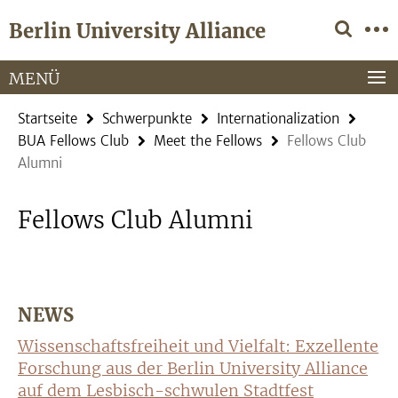
Springe
Service-
Berlin University Alliance
direkt
Navigation
zu
Inhalt
MENÜ
Startseite
Schwerpunkte
Internationalization
BUA Fellows Club
Meet the Fellows
Fellows Club
Alumni
Fellows Club Alumni
NEWS
Wissenschaftsfreiheit und Vielfalt: Exzellente
Forschung aus der Berlin University Alliance
auf dem Lesbisch-schwulen Stadtfest