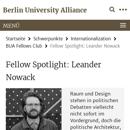
Springe
Service-
Berlin University Alliance
direkt
Navigation
zu
Inhalt
MENÜ
Startseite
Schwerpunkte
Internationalization
BUA Fellows Club
Fellow Spotlight: Leander Nowack
Fellow Spotlight: Leander
Nowack
Raum und Design
stehen in politischen
Debatten vielleicht
nicht sofort im
Vordergrund, doch die
politische Architektur,