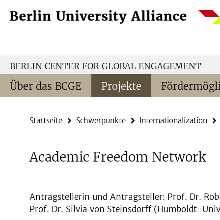
Springe
Service-
direkt
Navigation
zu
Inhalt
BERLIN CENTER FOR GLOBAL ENGAGEMENT
Über das BCGE
Projekte
Fördermögli
Startseite
Schwerpunkte
Internationalization
Academic Freedom Network
Antragstellerin und Antragsteller: Prof. Dr. Robi
Prof. Dr. Silvia von Steinsdorff (Humboldt-Univ