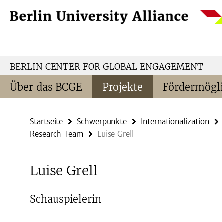
Springe
Service-
direkt
Navigation
zu
Inhalt
BERLIN CENTER FOR GLOBAL ENGAGEMENT
Über das BCGE
Projekte
Fördermögli
Startseite
Schwerpunkte
Internationalization
Research Team
Luise Grell
Luise Grell
Schauspielerin