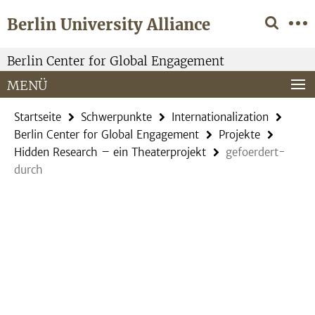
Springe
Service-
Berlin University Alliance
direkt
Navigation
zu
Inhalt
Berlin Center for Global Engagement
MENÜ
Startseite
Schwerpunkte
Internationalization
Berlin Center for Global Engagement
Projekte
Hidden Research – ein Theaterprojekt
gefoerdert-
durch