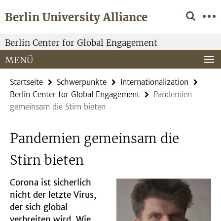
Springe
Service-
Berlin University Alliance
direkt
Navigation
zu
Inhalt
Berlin Center for Global Engagement
MENÜ
Startseite
Schwerpunkte
Internationalization
Berlin Center for Global Engagement
Pandemien
gemeinsam die Stirn bieten
Pandemien gemeinsam die
Stirn bieten
Corona ist sicherlich
nicht der letzte Virus,
der sich global
verbreiten wird. Wie