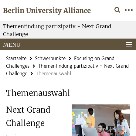
Springe
Service-
Berlin University Alliance
direkt
Navigation
zu
Inhalt
Themenfindung partizipativ - Next Grand
Challenge
MENÜ
Startseite
Schwerpunkte
Focusing on Grand
Challenges
Themenfindung partizipativ - Next Grand
Challenge
Themenauswahl
Themenauswahl
Next Grand
Challenge