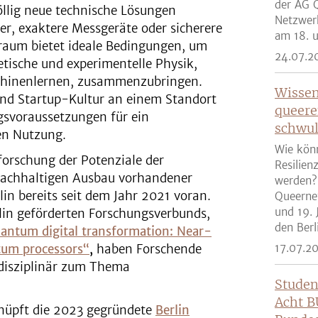
der AG Q
llig neue technische Lösungen
Netzwer
er, exaktere Messgeräte oder sicherere
am 18. u
raum bietet ideale Bedingungen, um
24.07.2
etische und experimentelle Physik,
hinenlernen, zusammenzubringen.
Wissen
und Startup-Kultur an einem Standort
queere
gsvoraussetzungen für ein
schwul
len Nutzung.
Wie kön
forschung der Potenziale der
Resilien
nachhaltigen Ausbau vorhandener
werden?
in bereits seit dem Jahr 2021 voran.
Queernet
und 19. 
rlin geförderten Forschungsverbunds,
den Berli
uantum digital transformation: Near-
tum processors“
,
haben Forschende
17.07.2
rdisziplinär zum Thema
Studen
Acht B
knüpft die 2023 gegründete
Berlin