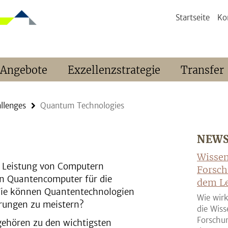
Startseite
Ko
 Angebote
Exzellenzstrategie
Transfer
llenges
Quantum Technologies
NEW
Wissen
 Leistung von Computern
Forsch
en Quantencomputer für die
dem Le
Wie können Quantentechnologien
Wie wirk
erungen zu meistern?
die Wiss
Forschun
ehören zu den wichtigsten