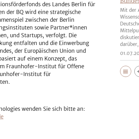
Bunde
ionsförderfonds des Landes Berlin für
Mit der 
n der BQ wird eine strategische
Wissensc
menspiel zwischen der Berlin
Deutsch
ungsinstituten sowie Partner*innen
Mittelpu
n, und Startups, verfolgt. Die
diskutie
rkung entfalten und die Einwerbung
darüber,
ndes, der Europäischen Union und
01.07.2
basiert auf einem Konzept, das
m Fraunhofer-Institut für Offene
nhofer-Institut für
ten.
logies wenden Sie sich bitte an:
de