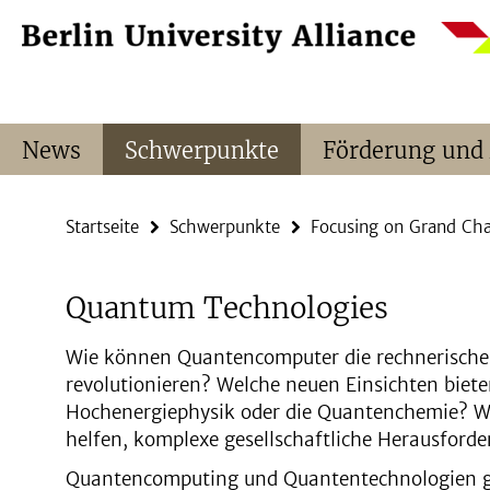
Springe
Service-
direkt
Navigation
zu
Inhalt
News
Schwerpunkte
Förderung und
Startseite
Schwerpunkte
Focusing on Grand Cha
Quantum Technologies
Wie können Quantencomputer die rechnerische
revolutionieren? Welche neuen Einsichten biet
Hochenergiephysik oder die Quantenchemie? 
helfen, komplexe gesellschaftliche Herausford
Quantencomputing und Quantentechnologien g