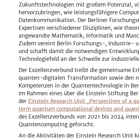
Zukunftstechnologien mit großem Potenzial, vö
hervorzubringen, wie leistungsfähigere Comput
Datenkommunikation. Der Berliner Forschungs
Expertisen verschiedener Disziplinen, wie theor
angewandte Mathematik, Informatik und Masc
Zudem vereint Berlin Forschungs-, Industrie- 
und schafft damit die notwendigen Entwicklun
Technologiefeld an der Schwelle zur industriel
Der Exzellenzverbund treibt die gemeinsame Er
quanten-digitalen Transformation sowie den 
Kompetenzen in der Quantentechnologie in Berl
Im Rahmen eines über die Einstein Stiftung Be
der
Einstein Research Unit „Perspectives of a q
term quantum computational devices and quan
des Exzellenzverbunds von 2021 bis 2024 inte
Quantencomputing geforscht.
An die Aktivitäten der Einstein Research Unit 