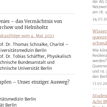
der AG Q
Netzwer
am 18. u
24.07.2
nies – das Vermächtnis von
irchow und Helmholtz
Wissen
dcastfolge vom 4. Mai 2021
queere
schwul
of. Dr. Thomas Schnalke, Charité –
iversitätsmedizin Berlin
Wie kön
Resilien
of. Dr. Tobias Schäffter, Physikalisch
werden?
chnische Bundesanstalt und
Queernet
chnische Universität Berlin
und 19. 
den Berli
pfen – Unser einziger Ausweg?
17.07.2
Studen
itätsmedizin Berlin
Acht B
ät Berlin