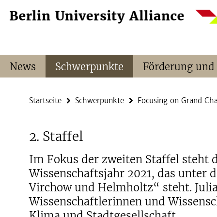
Springe
Service-
direkt
Navigation
zu
Inhalt
News
Schwerpunkte
Förderung und
Startseite
Schwerpunkte
Focusing on Grand Cha
2. Staffel
Im Fokus der zweiten Staffel steht 
Wissenschaftsjahr 2021, das unter 
Virchow und Helmholtz“ steht. Juli
Wissenschaftlerinnen und Wissensc
Klima und Stadtgesellschaft.