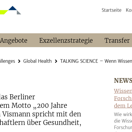
Startseite
Ko
 Angebote
Exzellenzstrategie
Transfer
llenges
Global Health
TALKING SCIENCE – Wenn Wissensch
NEW
Wissen
das Berliner
Forsch
dem Motto „200 Jahre
dem Le
a Vismann spricht mit den
Wie wirk
die Wiss
haftlern über Gesundheit,
Forschun