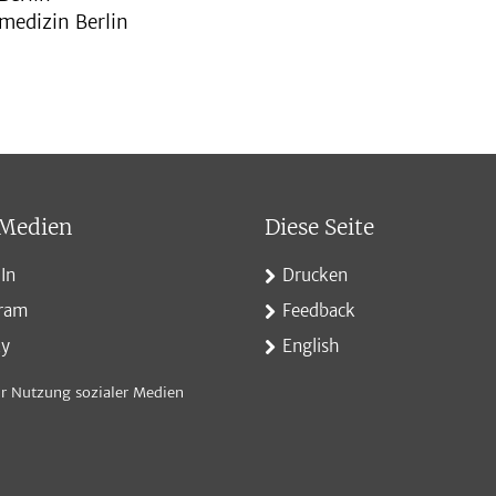
smedizin Berlin
 Medien
Diese Seite
In
Drucken
gram
Feedback
ky
English
r Nutzung sozialer Medien