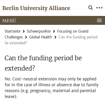
Springe
Service-
Berlin University Alliance
direkt
Navigation
zu
Inhalt
MENÜ
Startseite
Schwerpunkte
Focusing on Grand
Challenges
Global Health
Can the funding period
be extended?
Can the funding period be
extended?
No. Cost-neutral extension may only be applied
for in the case of illness or absence due to family
reasons (e.g. pregnancy, maternal and parental
leave).