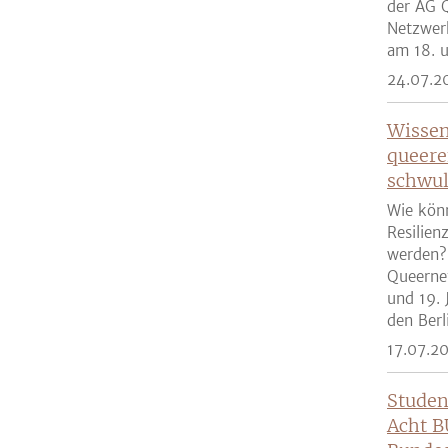
der AG Q
Netzwer
am 18. u
24.07.2
Wissen
queere
schwul
Wie kön
Resilien
werden?
Queernet
und 19. 
den Berli
17.07.2
Studen
Acht B