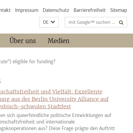
ntakt
Impressum
Datenschutz
Barrierefreiheit
Sitemap
Suchbegriffe
DE
Über uns
Medien
tute”) eligible for funding?
S
schaftsfreiheit und Vielfalt: Exzellente
ung aus der Berlin University Alliance auf
sbisch-schwulen Stadtfest
en sich queerfeindliche politische Entwicklungen auf
enschaftsfreiheit und internationale
gskooperationen aus? Diese Frage prägte den Auftritt