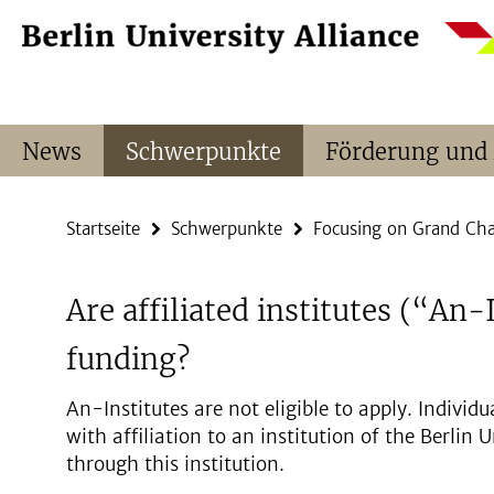
Springe
Service-
direkt
Navigation
zu
Inhalt
News
Schwerpunkte
Förderung und
Startseite
Schwerpunkte
Focusing on Grand Cha
Are affiliated institutes (“An-I
funding?
An-Institutes are not eligible to apply. Individu
with affiliation to an institution of the Berlin U
through this institution.