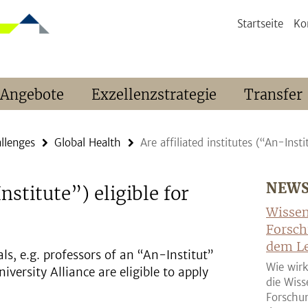
Startseite
Ko
 Angebote
Exzellenzstrategie
Transfer
llenges
Global Health
Are affiliated institutes (“An-Insti
NEW
nstitute”) eligible for
Wissen
Forsch
dem Le
als, e.g. professors of an “An-Institut”
Wie wirk
niversity Alliance are eligible to apply
die Wiss
Forschun