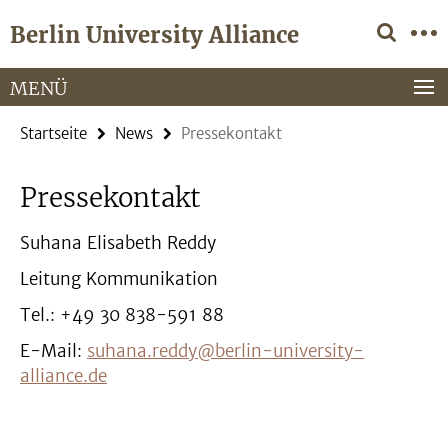
Springe
Service-
Berlin University Alliance
direkt
Navigation
zu
Inhalt
MENÜ
Startseite
News
Pressekontakt
Pressekontakt
Suhana Elisabeth Reddy
Leitung Kommunikation
Tel.: +49 30 838-591 88
E-Mail:
suhana.reddy@berlin-university-
alliance.de