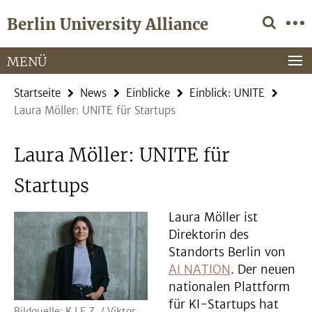
Springe
Service-
Berlin University Alliance
direkt
Navigation
zu
Inhalt
MENÜ
Startseite
News
Einblicke
Einblick: UNITE
Laura Möller: UNITE für Startups
Laura Möller: UNITE für
Startups
Laura Möller ist
Direktorin des
Standorts Berlin von
AI NATION
. Der neuen
nationalen Plattform
für KI-Startups hat
Bildquelle: K.I.E.Z. / Viktor