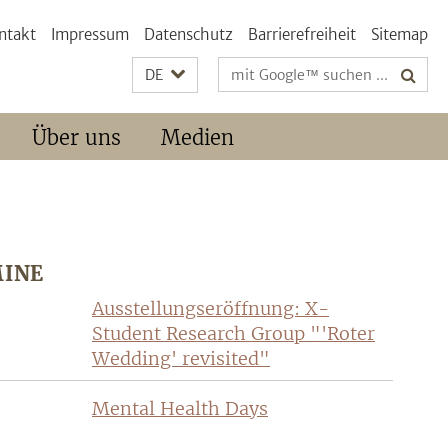
ntakt
Impressum
Datenschutz
Barrierefreiheit
Sitemap
Suchbegriffe
DE
Über uns
Medien
INE
Ausstellungseröffnung: X-
Student Research Group "'Roter
Wedding' revisited"
Mental Health Days