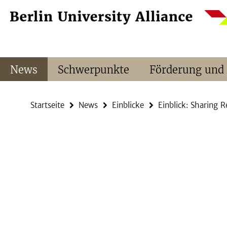
Springe
Service-
direkt
Navigation
zu
Inhalt
News
Schwerpunkte
Förderung und
Startseite
News
Einblicke
Einblick: Sharing 