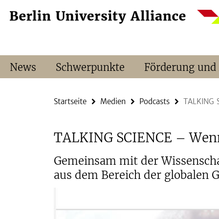
Springe
Service-
direkt
Navigation
zu
Inhalt
News
Schwerpunkte
Förderung und
Startseite
Medien
Podcasts
TALKING S
TALKING SCIENCE – Wenn W
Gemeinsam mit der Wissenschaf
aus dem Bereich der globalen 