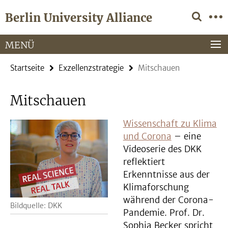
Springe
Service-
Berlin University Alliance
direkt
Navigation
zu
Inhalt
MENÜ
Startseite
Exzellenzstrategie
Mitschauen
Mitschauen
Wissenschaft zu Klima
und Corona
– eine
Videoserie des DKK
reflektiert
Erkenntnisse aus der
Klimaforschung
während der Corona-
Bildquelle: DKK
Pandemie. Prof. Dr.
Sophia Becker spricht