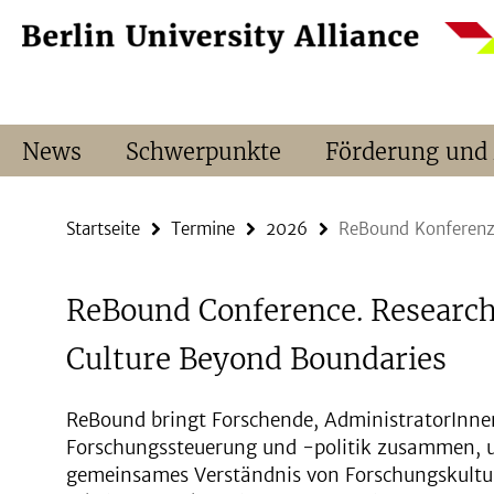
Springe
Service-
direkt
Navigation
zu
Inhalt
News
Schwerpunkte
Förderung und
Startseite
Termine
2026
ReBound Konferen
ReBound Conference. Researc
Culture Beyond Boundaries
ReBound bringt Forschende, AdministratorInne
Forschungssteuerung und -politik zusammen, u
gemeinsames Verständnis von Forschungskultu