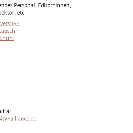
ndes Personal, Editor*innen,
ektor, etc.
versity-
stausch-
x.html
lität
ty-alliance.de