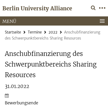
Springe
Service-
Berlin University Alliance
direkt
Navigation
zu
Inhalt
MENÜ
Startseite
Termine
2022
Anschubfinanzierung
des Schwerpunktbereichs Sharing Resources
Anschubfinanzierung des
Schwerpunktbereichs Sharing
Resources
31.01.2022
Bewerbungsende