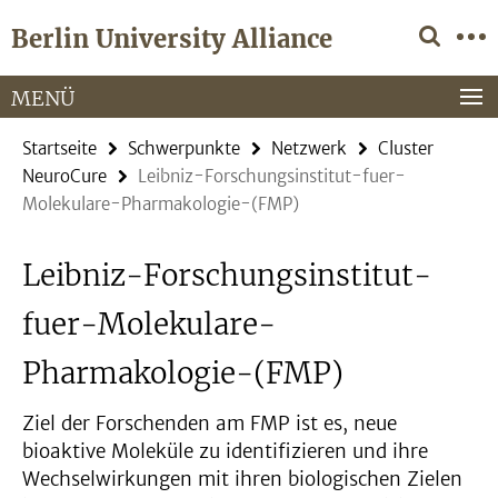
Springe
Service-
Berlin University Alliance
direkt
Navigation
zu
Inhalt
MENÜ
Startseite
Schwerpunkte
Netzwerk
Cluster
NeuroCure
Leibniz-Forschungsinstitut-fuer-
Molekulare-Pharmakologie-(FMP)
Leibniz-Forschungsinstitut-
fuer-Molekulare-
Pharmakologie-(FMP)
Ziel der Forschenden am FMP ist es, neue
bioaktive Moleküle zu identifizieren und ihre
Wechselwirkungen mit ihren biologischen Zielen