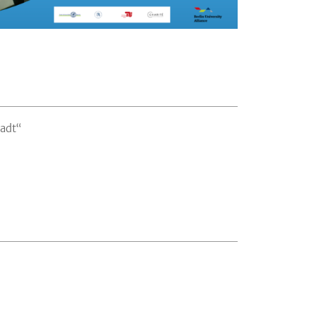
tadt“