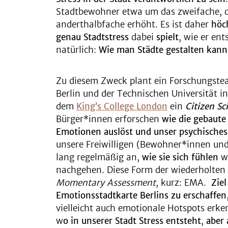
Stadtbewohner etwa um das zweifache, d
anderthalbfache erhöht. Es ist daher
höc
genau Stadtstress
dabei
spielt
, wie er en
natürlich:
Wie man Städte gestalten kann,
Zu diesem Zweck plant ein Forschungste
Berlin und der Technischen Universität
dem
King’s College London
ein
Citizen Sc
Bürger*innen erforschen
wie die gebaute
Emotionen auslöst und unser psychische
unsere Freiwilligen (Bewohner*innen un
lang regelmäßig an,
wie sie sich fühlen
wä
nachgehen. Diese Form der wiederholte
Momentary Assessment
, kurz: EMA.
Ziel
Emotionsstadtkarte Berlins zu erschaffen
vielleicht auch emotionale Hotspots erk
w
o in unserer Stadt Stress entsteht
,
aber