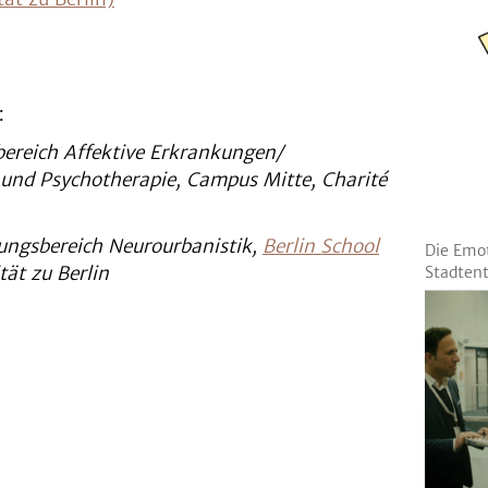
:
bereich Affektive Erkrankungen/
e und Psychotherapie, Campus Mitte, Charité
hungsbereich Neurourbanistik,
Berlin School
Die Emot
ät zu Berlin
Stadten