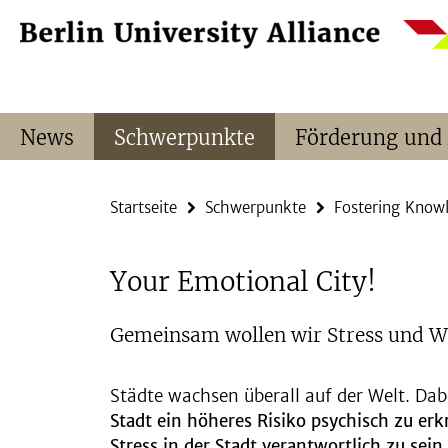
Springe
Service-
direkt
Navigation
zu
Inhalt
News
Schwerpunkte
Förderung und
Startseite
Schwerpunkte
Fostering Know
Your Emotional City!
Gemeinsam wollen wir Stress und Wo
Städte wachsen überall auf der Welt. D
Stadt ein höheres Risiko psychisch zu er
Stress in der Stadt verantwortlich zu sein