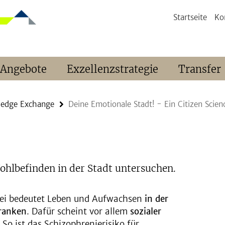
Startseite
Ko
 Angebote
Exzellenzstrategie
Transfer
ledge Exchange
Deine Emotionale Stadt! - Ein Citizen Scien
hlbefinden in der Stadt untersuchen.
abei bedeutet Leben und Aufwachsen
in der
kranken
. Dafür scheint vor allem
sozialer
. So ist das Schizophrenierisiko für