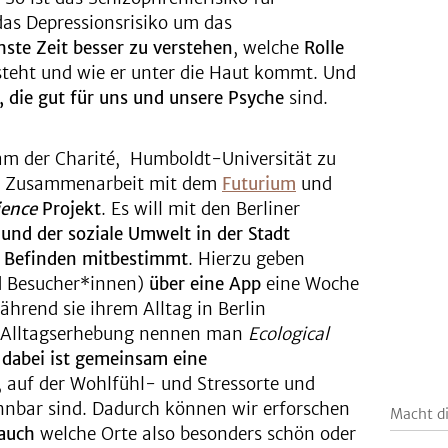
as Depressionsrisiko um das
hste Zeit besser zu verstehen
, welche
Rolle
tsteht und wie er unter die Haut kommt. Und
 die gut für uns und unsere Psyche
sind.
am der Charité, Humboldt-Universität zu
 in Zusammenarbeit mit dem
Futurium
und
ience
Projekt
. Es will mit den Berliner
 und der soziale Umwelt in der Stadt
s Befinden mitbestimmt
. Hierzu geben
d Besucher*innen)
über eine App
eine Woche
hrend sie ihrem Alltag in Berlin
n Alltagserhebung nennen man
Ecological
 dabei ist gemeinsam eine
, auf der Wohlfühl- und Stressorte und
ennbar sind. Dadurch können wir erforschen
Macht di
 auch
welche Orte also besonders schön oder