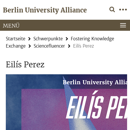
Springe
Service-
Berlin University Alliance
direkt
Navigation
zu
Inhalt
MENÜ
Startseite
Schwerpunkte
Fostering Knowledge
Exchange
Sciencefluencer
Eilís Perez
Eilís Perez